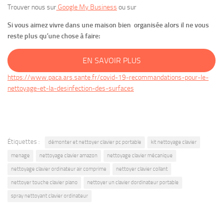
Trouver nous sur
Google My Business
ou sur
Si vous aimez vivre dans une maison bien organisée alors il ne vous
reste plus qu’une chose à faire:
EN SAVOIR PLUS
https://www.paca.ars.sante.fr/covid-19-recommandations-pour-le-
nettoyage-et-la-desinfection-des-surfaces
Étiquettes :
démonter et nettoyer clavier pc portable
kit nettoyage clavier
menage
nettoyage clavier amazon
nettoyage clavier mécanique
nettoyage clavier ordinateur air comprime
nettoyer clavier collant
nettoyer touche clavier piano
nettoyer un clavier dordinateur portable
spray nettoyant clavier ordinateur