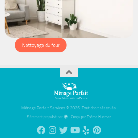
Nettoyage du four
Ménage Parfait Services © 2026. Tout droit réservés.
Fièrement propulsé par
- Conçu par
Thème Hueman