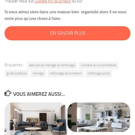
Trouver nous sur
Google My Business
ou sur
Si vous aimez vivre dans une maison bien organisée alors il ne vous
reste plus qu’une chose à faire:
EN SAVOIR PLUS
Étiquettes :
astuces de ménage et nettoyage
Conseils aux propriétaires
guide pratique
menage
nettoyage de la maison
nettoyage ecolo
VOUS AIMEREZ AUSSI...