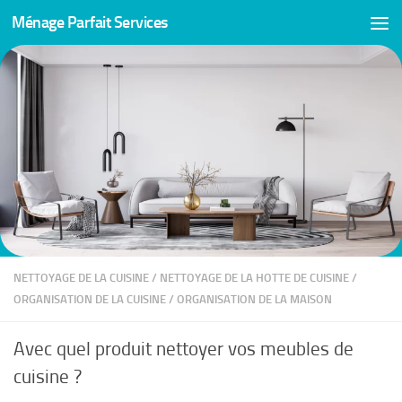
Ménage Parfait Services
Skip to content
NETTOYAGE DE LA CUISINE
/
NETTOYAGE DE LA HOTTE DE CUISINE
/
ORGANISATION DE LA CUISINE
/
ORGANISATION DE LA MAISON
Avec quel produit nettoyer vos meubles de
cuisine ?