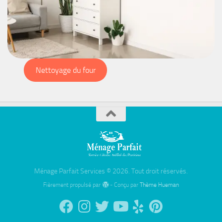
Nettoyage du four
Ménage Parfait Services © 2026. Tout droit réservés.
Fièrement propulsé par
- Conçu par
Thème Hueman