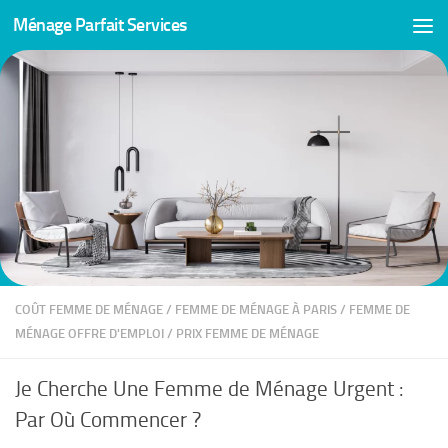
Ménage Parfait Services
Skip to content
COÛT FEMME DE MÉNAGE
/
FEMME DE MÉNAGE À PARIS
/
FEMME DE
MÉNAGE OFFRE D'EMPLOI
/
PRIX FEMME DE MÉNAGE
Je Cherche Une Femme de Ménage Urgent :
Par Où Commencer ?