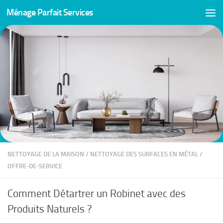
Ménage Parfait Services
Skip to content
NETTOYAGE DE LA MAISON
/
NETTOYAGE DES SURFACES EN MÉTAL
/
OFFRE-DE-SERVICE
Comment Détartrer un Robinet avec des
Produits Naturels ?