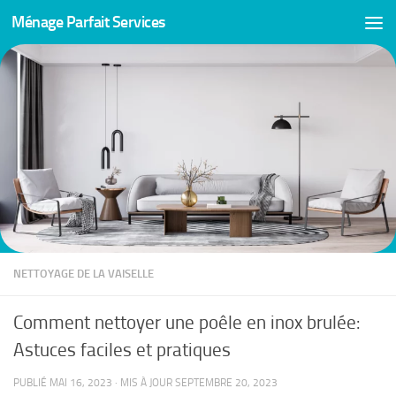
Ménage Parfait Services
Skip to content
NETTOYAGE DE LA VAISELLE
Comment nettoyer une poêle en inox brulée:
Astuces faciles et pratiques
PUBLIÉ
MAI 16, 2023
· MIS À JOUR
SEPTEMBRE 20, 2023