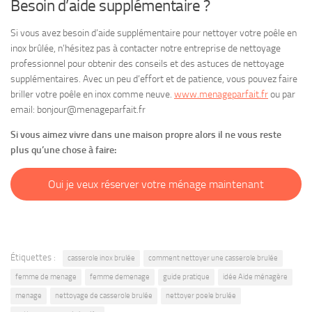
Besoin d’aide supplémentaire ?
Si vous avez besoin d’aide supplémentaire pour nettoyer votre poêle en
inox brûlée, n’hésitez pas à contacter notre entreprise de nettoyage
professionnel pour obtenir des conseils et des astuces de nettoyage
supplémentaires. Avec un peu d’effort et de patience, vous pouvez faire
briller votre poêle en inox comme neuve.
www.menageparfait.fr
ou par
email:
bonjour@menageparfait.fr
Si vous aimez vivre dans une maison propre alors il ne vous reste
plus qu’une chose à faire:
Oui je veux réserver votre ménage maintenant
Étiquettes :
casserole inox brulée
comment nettoyer une casserole brulée
femme de menage
femme demenage
guide pratique
idée Aide ménagère
menage
nettoyage de casserole brulée
nettoyer poele brulée