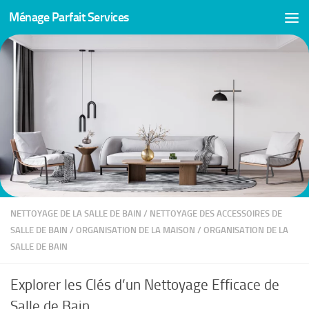
Ménage Parfait Services
Skip to content
NETTOYAGE DE LA SALLE DE BAIN
/
NETTOYAGE DES ACCESSOIRES DE
SALLE DE BAIN
/
ORGANISATION DE LA MAISON
/
ORGANISATION DE LA
SALLE DE BAIN
Explorer les Clés d’un Nettoyage Efficace de
Salle de Bain