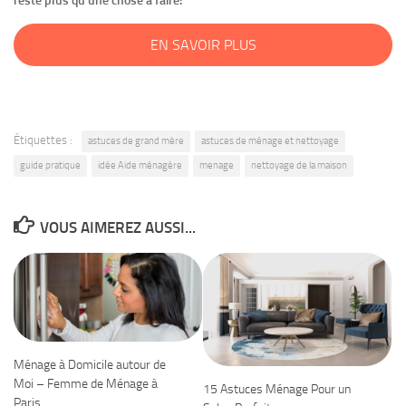
reste plus qu’une chose à faire:
EN SAVOIR PLUS
Étiquettes :
astuces de grand mère
astuces de ménage et nettoyage
guide pratique
idée Aide ménagère
menage
nettoyage de la maison
VOUS AIMEREZ AUSSI...
Ménage à Domicile autour de
Moi – Femme de Ménage à
15 Astuces Ménage Pour un
Paris