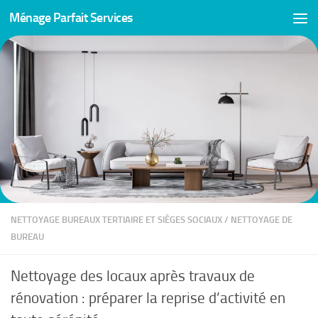
Ménage Parfait Services
Skip to content
NETTOYAGE BUREAUX TERTIAIRE ET SIÈGES SOCIAUX
/
NETTOYAGE DE
BUREAU
Nettoyage des locaux après travaux de
rénovation : préparer la reprise d’activité en