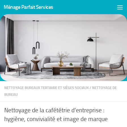
Ménage Parfait Services
Skip to content
NETTOYAGE BUREAUX TERTIAIRE ET SIÈGES SOCIAUX
/
NETTOYAGE DE
BUREAU
Nettoyage de la cafététrie d’entreprise :
hygiène, convivialité et image de marque