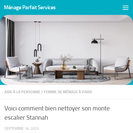
Ménage Parfait Services
Skip to content
AIDE À LA PERSONNE
/
FEMME DE MÉNAGE À PARIS
Voici comment bien nettoyer son monte
escalier Stannah
SEPTEMBRE 16, 2023