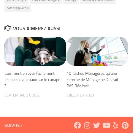
guide pratique
idée Aide ménagère
menage
nettoyage de la maison
nettoyage ecolo
VOUS AIMEREZ AUSSI...
Comment enlever facilement
10 Tâches Ménagères qu’une
les poils d’animaux sur le canapé
Femme de Ménage ne Devrait
?
PAS Réaliser
SEPTEMBRE 21, 2023
JUILLET 20, 2023
SUIVRE :