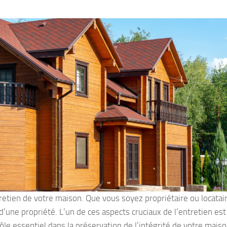
tien de votre maison. Que vous soyez propriétaire ou locataire,
d’une propriété. L’un de ces aspects cruciaux de l’entretien est
le essentiel dans la préservation de l’intégrité de votre maiso