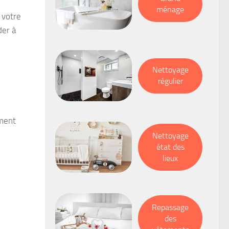
ménage
 votre
der à
Nettoyage
régulier
mment
Nettoyage
état des
lieux
Repassage
des