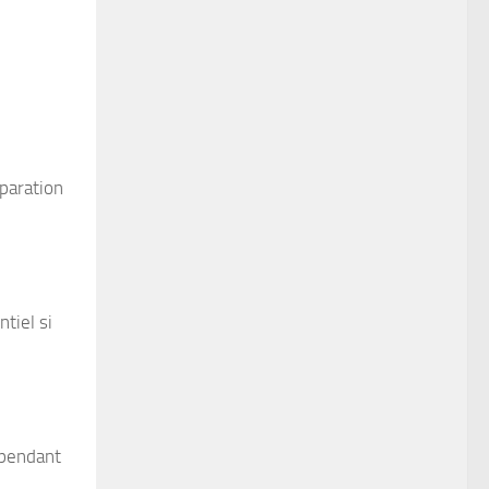
éparation
tiel si
 pendant