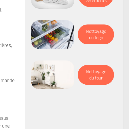
vêtements
t
Nettoyage
du frigo
ières,
Nettoyage
du four
demande
ssus.
r une