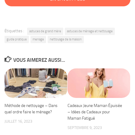
Étiquettes :
astuces de grand mère
astuces de ménage et nettoyage
guide pratique
menage
nettoyage de la maison
VOUS AIMEREZ AUSSI...
Méthode de nettoyage – Dans
Cadeaux Jeune Maman Épuisée
quel ordre faire le ménage?
– Idées de Cadeaux pour
Maman Fatigué
JUILLET 16, 2023
SEPTEMBRE 9, 2023