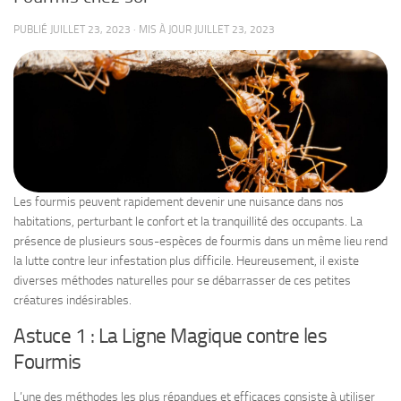
PUBLIÉ
JUILLET 23, 2023
· MIS À JOUR
JUILLET 23, 2023
Les fourmis peuvent rapidement devenir une nuisance dans nos
habitations, perturbant le confort et la tranquillité des occupants. La
présence de plusieurs sous-espèces de fourmis dans un même lieu rend
la lutte contre leur infestation plus difficile. Heureusement, il existe
diverses méthodes naturelles pour se débarrasser de ces petites
créatures indésirables.
Astuce 1 : La Ligne Magique contre les
Fourmis
L’une des méthodes les plus répandues et efficaces consiste à utiliser