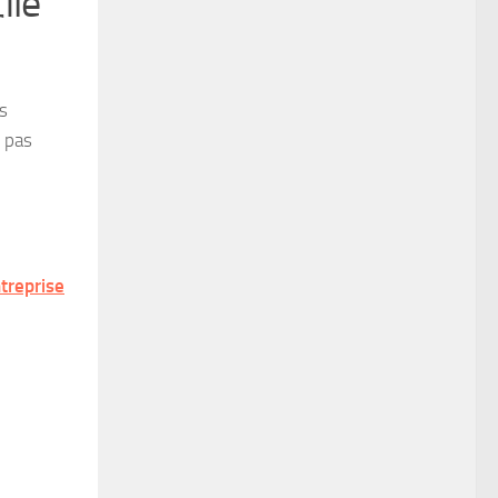
ile
s
 pas
treprise