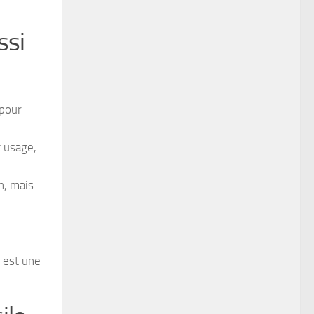
ssi
 pour
t usage,
n, mais
 est une