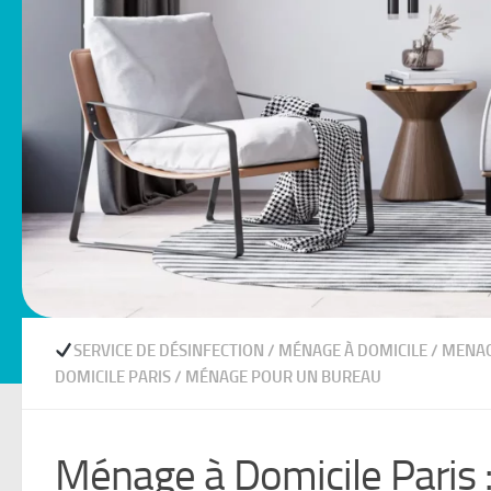
SERVICE DE DÉSINFECTION
/
MÉNAGE À DOMICILE
/
MENAG
DOMICILE PARIS
/
MÉNAGE POUR UN BUREAU
Ménage à Domicile Paris :