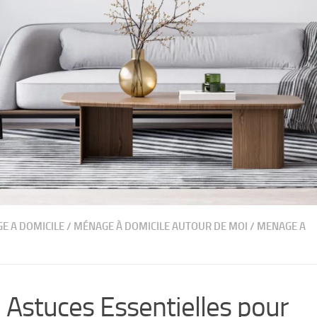
E A DOMICILE
/
MÉNAGE À DOMICILE AUTOUR DE MOI
/
MENAGE A
 Astuces Essentielles pour