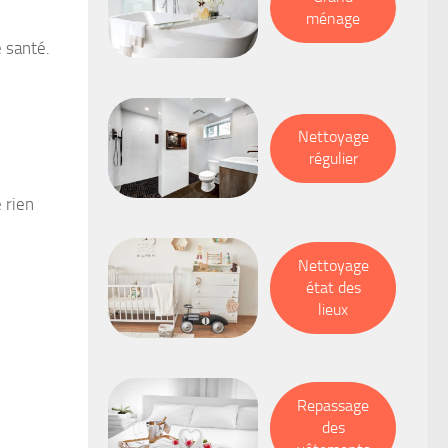
ménage
e santé.
Nettoyage
régulier
 rien
Nettoyage
état des
lieux
Repassage
des