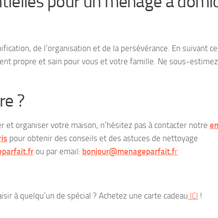
tielles pour un ménage à domic
fication, de l’organisation et de la persévérance. En suivant ce
nt propre et sain pour vous et votre famille. Ne sous-estimez
re ?
r et organiser votre maison, n’hésitez pas à contacter notre
en
is
pour obtenir des conseils et des astuces de nettoyage
arfait.fr
ou par email:
bonjour@menageparfait.f
r
aisir à quelqu’un de spécial ? Achetez une carte cadeau
ICI
!