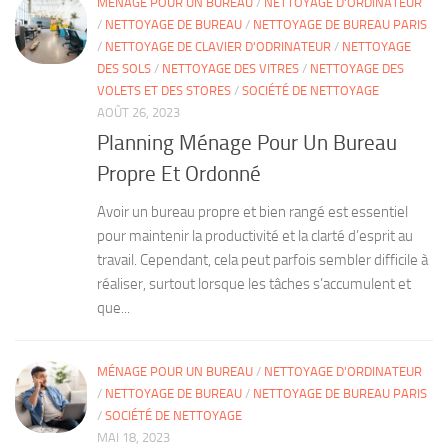
MÉNAGE POUR UN BUREAU
/
NETTOYAGE D'ORDINATEUR
/
NETTOYAGE DE BUREAU
/
NETTOYAGE DE BUREAU PARIS
/
NETTOYAGE DE CLAVIER D'ODRINATEUR
/
NETTOYAGE
DES SOLS
/
NETTOYAGE DES VITRES
/
NETTOYAGE DES
VOLETS ET DES STORES
/
SOCIÉTÉ DE NETTOYAGE
AOÛT 26, 2023
Planning Ménage Pour Un Bureau
Propre Et Ordonné
Avoir un bureau propre et bien rangé est essentiel
pour maintenir la productivité et la clarté d’esprit au
travail. Cependant, cela peut parfois sembler difficile à
réaliser, surtout lorsque les tâches s’accumulent et
que...
MÉNAGE POUR UN BUREAU
/
NETTOYAGE D'ORDINATEUR
/
NETTOYAGE DE BUREAU
/
NETTOYAGE DE BUREAU PARIS
/
SOCIÉTÉ DE NETTOYAGE
MAI 18, 2023