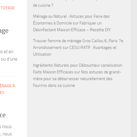
de cuisine ?
TTOYAGE
Ménage au Naturel : Astuces pour Faire des
Économies à Domicile
sur
Fabriquer un
yage
Désinfectant Maison Efficace – Recette DIY
Trouver femme de ménage Gros Caillou 6, Paris 7e
Arrondissement
sur
CESU RATP : Avantages et
s et en
Utilisation
e ou d’une
Ingrédients Naturels pour Déboucheur canalisation
Faits Maison Efficaces
sur
Nos astuces de grand-
mère pour se débarrasser naturellement des
fourmis dans sa cuisine
ÉNAGE À
ES
nce
s nous
e, nous