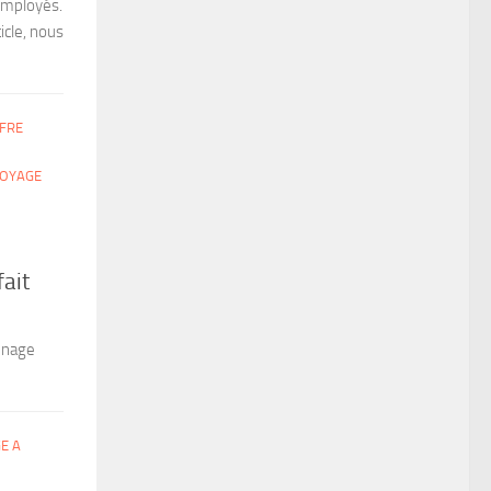
 employés.
icle, nous
FRE
OYAGE
ait
énage
E A