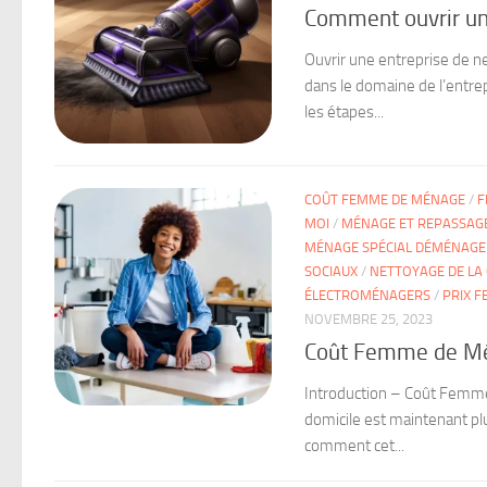
Comment ouvrir un
Ouvrir une entreprise de n
dans le domaine de l’entre
les étapes...
COÛT FEMME DE MÉNAGE
/
F
MOI
/
MÉNAGE ET REPASSAGE
MÉNAGE SPÉCIAL DÉMÉNAGE
SOCIAUX
/
NETTOYAGE DE LA 
ÉLECTROMÉNAGERS
/
PRIX 
NOVEMBRE 25, 2023
Coût Femme de Mén
Introduction – Coût Femme
domicile est maintenant plu
comment cet...