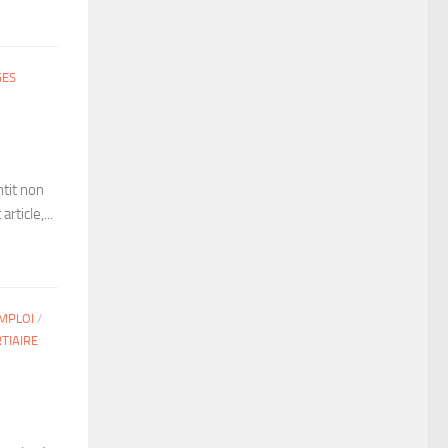
GES
ntit non
rticle,...
MPLOI
/
TIAIRE