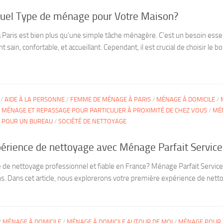
Quel Type de ménage pour Votre Maison?
à Paris est bien plus qu’une simple tâche ménagère. C’est un besoin esse
ain, confortable, et accueillant. Cependant, il est crucial de choisir le bo
/
AIDE À LA PERSONNE
/
FEMME DE MÉNAGE À PARIS
/
MÉNAGE À DOMICILE
/
/
MÉNAGE ET REPASSAGE POUR PARTICULIER À PROXIMITÉ DE CHEZ VOUS
/
MÉ
 POUR UN BUREAU
/
SOCIÉTÉ DE NETTOYAGE
érience de nettoyage avec Ménage Parfait Service
 de nettoyage professionnel et fiable en France? Ménage Parfait Services
s. Dans cet article, nous explorerons votre première expérience de nett
/
MÉNAGE À DOMICILE
/
MÉNAGE À DOMICILE AUTOUR DE MOI
/
MÉNAGE POUR