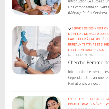
Introduction Le succès d’u
Une composante souvent nég
(Ménage Parfait Services)...
SERVICE DE DÉSINFECTION
D'EMPLOI
/
MÉNAGE À DOMIC
PARTICULIER À PROXIMITÉ D
BUREAUX TERTIAIRE ET SIÈGE
ÉLECTROMÉNAGERS
/
SOCIÉ
NOVEMBRE 9, 2023
Cherche Femme de
Introduction Le ménage est
Cependant, trouver une fe
Parfait entre en jeu,...
ENTRETIEN DE BUREAU
/
FEM
DOMICILE PARIS
/
MÉNAGE PO