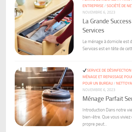
ENTREPRISE
/
SOCIÉTÉ DE N
NOVEMBRE 6, 2023
La Grande Success 
Services
Le ménage à domicile est 
Services est en tête de cet
SERVICE DE DÉSINFECTION
MÉNAGE ET REPASSAGE POUR
POUR UN BUREAU
/
NETTOYA
NOVEMBRE 6, 2023
Ménage Parfait Ser
Introduction Dans notre vie
bien-être. Que vous viviez 
propre peut...