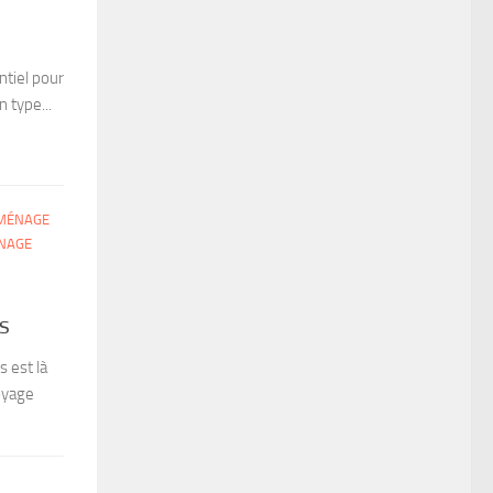
ntiel pour
n type...
MÉNAGE
NAGE
s
 est là
oyage