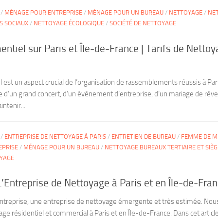
/
MÉNAGE POUR ENTREPRISE
/
MÉNAGE POUR UN BUREAU
/
NETTOYAGE
/
NE
S SOCIAUX
/
NETTOYAGE ÉCOLOGIQUE
/
SOCIÉTÉ DE NETTOYAGE
tiel sur Paris et Île-de-France | Tarifs de Netto
est un aspect crucial de l’organisation de rassemblements réussis à Pari
sse d’un grand concert, d’un événement d’entreprise, d’un mariage de rêv
ntenir...
/
ENTREPRISE DE NETTOYAGE À PARIS
/
ENTRETIEN DE BUREAU
/
FEMME DE M
EPRISE
/
MÉNAGE POUR UN BUREAU
/
NETTOYAGE BUREAUX TERTIAIRE ET SIÈG
OYAGE
’Entreprise de Nettoyage à Paris et en Île-de-Fra
entreprise, une entreprise de nettoyage émergente et très estimée. Nou
age résidentiel et commercial à Paris et en Île-de-France. Dans cet articl