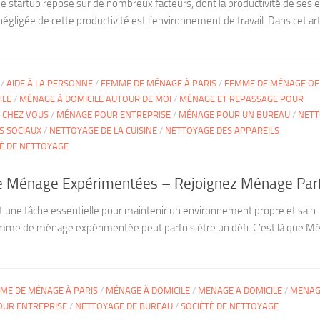
ne startup repose sur de nombreux facteurs, dont la productivité de ses
ligée de cette productivité est l’environnement de travail. Dans cet art
/
AIDE À LA PERSONNE
/
FEMME DE MÉNAGE À PARIS
/
FEMME DE MÉNAGE OF
ILE
/
MÉNAGE À DOMICILE AUTOUR DE MOI
/
MÉNAGE ET REPASSAGE POUR
E CHEZ VOUS
/
MÉNAGE POUR ENTREPRISE
/
MÉNAGE POUR UN BUREAU
/
NETT
S SOCIAUX
/
NETTOYAGE DE LA CUISINE
/
NETTOYAGE DES APPAREILS
TÉ DE NETTOYAGE
 Ménage Expérimentées – Rejoignez Ménage Parf
 une tâche essentielle pour maintenir un environnement propre et sain.
mme de ménage expérimentée peut parfois être un défi. C’est là que M
ME DE MÉNAGE À PARIS
/
MÉNAGE À DOMICILE
/
MENAGE A DOMICILE
/
MENAG
UR ENTREPRISE
/
NETTOYAGE DE BUREAU
/
SOCIÉTÉ DE NETTOYAGE