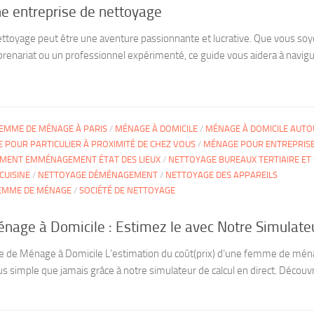
e entreprise de nettoyage
ettoyage peut être une aventure passionnante et lucrative. Que vous soy
prenariat ou un professionnel expérimenté, ce guide vous aidera à navig
EMME DE MÉNAGE À PARIS
/
MÉNAGE À DOMICILE
/
MÉNAGE À DOMICILE AUTO
 POUR PARTICULIER À PROXIMITÉ DE CHEZ VOUS
/
MÉNAGE POUR ENTREPRIS
MENT EMMÉNAGEMENT ÉTAT DES LIEUX
/
NETTOYAGE BUREAUX TERTIAIRE ET 
CUISINE
/
NETTOYAGE DÉMÉNAGEMENT
/
NETTOYAGE DES APPAREILS
FEMME DE MÉNAGE
/
SOCIÉTÉ DE NETTOYAGE
age à Domicile : Estimez le avec Notre Simulate
 de Ménage à Domicile L’estimation du coût(prix) d’une femme de mén
s simple que jamais grâce à notre simulateur de calcul en direct. Découv