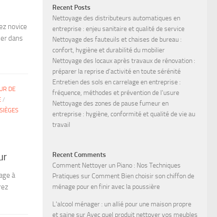
Recent Posts
Nettoyage des distributeurs automatiques en
ez novice
entreprise : enjeu sanitaire et qualité de service
uer dans
Nettoyage des fauteuils et chaises de bureau :
confort, hygiène et durabilité du mobilier
Nettoyage des locaux après travaux de rénovation :
préparer la reprise d’activité en toute sérénité
Entretien des sols en carrelage en entreprise :
UR DE
fréquence, méthodes et prévention de l’usure
E
/
Nettoyage des zones de pause fumeur en
SIÈGES
entreprise : hygiène, conformité et qualité de vie au
travail
Recent Comments
ur
Comment Nettoyer un Piano : Nos Techniques
age à
Pratiques
sur
Comment Bien choisir son chiffon de
rez
ménage pour en finir avec la poussière
L'alcool ménager : un allié pour une maison propre
et saine
sur
Avec quel produit nettoyer vos meubles