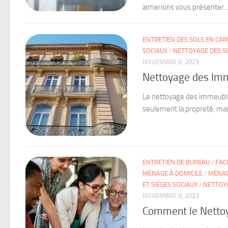
aimerions vous présenter..
ENTRETIEN DES SOLS EN CA
SOCIAUX
/
NETTOYAGE DES S
NOVEMBRE 9, 2023
Nettoyage des Imm
Le nettoyage des immeubles 
seulement la propreté, mais 
ENTRETIEN DE BUREAU
/
FAC
MÉNAGE À DOMICILE
/
MÉNAG
ET SIÈGES SOCIAUX
/
NETTOY
NOVEMBRE 9, 2023
Comment le Nettoya