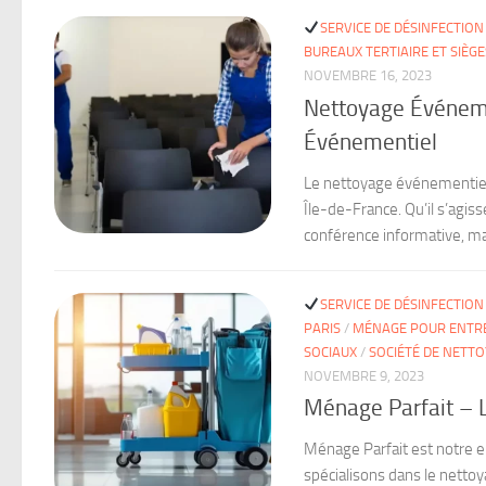
SERVICE DE DÉSINFECTION
BUREAUX TERTIAIRE ET SIÈGE
NOVEMBRE 16, 2023
Nettoyage Événemen
Événementiel
Le nettoyage événementiel 
Île-de-France. Qu’il s’agi
conférence informative, mai
SERVICE DE DÉSINFECTION
PARIS
/
MÉNAGE POUR ENTR
SOCIAUX
/
SOCIÉTÉ DE NETT
NOVEMBRE 9, 2023
Ménage Parfait – L
Ménage Parfait est notre 
spécialisons dans le nettoy