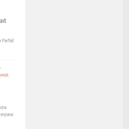
ait
 Parfait
/
NAGE
otre
e espace