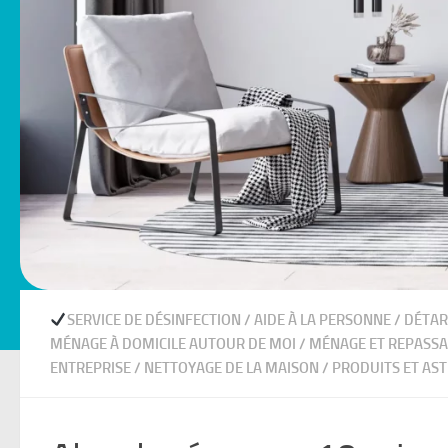
SERVICE DE DÉSINFECTION
/
AIDE À LA PERSONNE
/
DÉTAR
MÉNAGE À DOMICILE AUTOUR DE MOI
/
MÉNAGE ET REPASSAG
ENTREPRISE
/
NETTOYAGE DE LA MAISON
/
PRODUITS ET AS