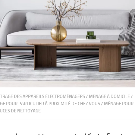
TRAGE DES APPAREILS ÉLECTROMÉNAGERS
/
MÉNAGE À DOMICILE
/
E POUR PARTICULIER À PROXIMITÉ DE CHEZ VOUS
/
MÉNAGE POUR
TUCES DE NETTOYAGE