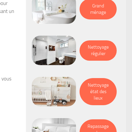
pour
Grand
sant un
ménage
Nettoyage
régulier
, vous
Nettoyage
état des
lieux
Repassage