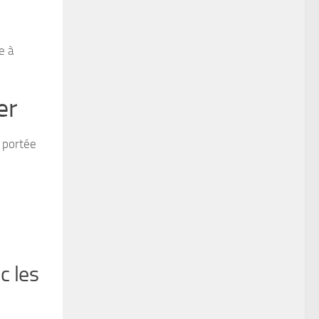
e à
er
a portée
c les