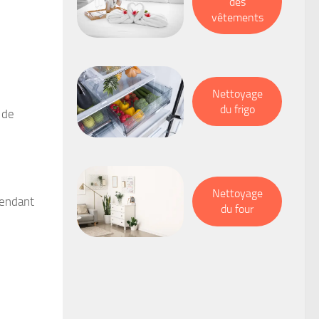
des
vêtements
Nettoyage
du frigo
 de
Nettoyage
 rendant
du four