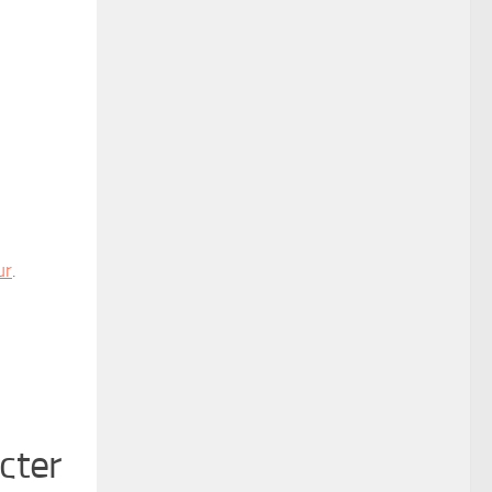
ur
.
cter