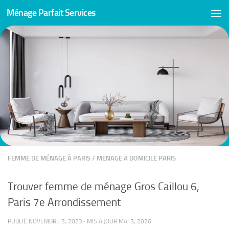
Ménage Parfait Services
Skip to content
FEMME DE MÉNAGE À PARIS
/
MENAGE A DOMICILE PARIS
Trouver femme de ménage Gros Caillou 6,
Paris 7e Arrondissement
PUBLIÉ
NOVEMBRE 3, 2023
· MIS À JOUR
MAI 3, 2026