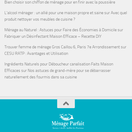
Bien choisir son chiffon de ménage pour en finir avec la poussière
L'alcool ménager : un allié pour une maison propre et saine
sur
Avec quel
produit nettoyer vos meubles de cuisine ?
Ménage au Naturel : Astuces pour Faire des Économies à Domicile
sur
Fabriquer un Désinfectant Maison Efficace – Recette DIY
Trouver femme de ménage Gros Caillou 6, Paris 7e Arrondissement
sur
CESU RATP : Avantages et Utilisation
Ingrédients Naturels pour Déboucheur canalisation Faits Maison
Efficaces
sur
Nos astuces de grand-mère pour se débarrasser
naturellement des fourmis dans sa cuisine