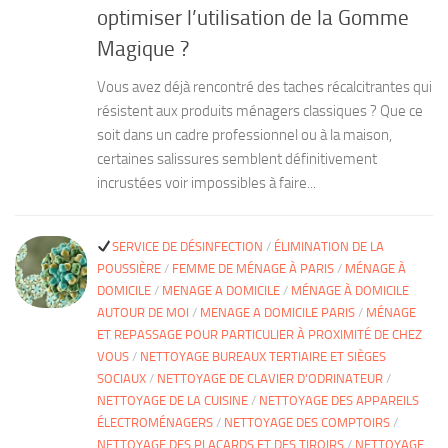
optimiser l’utilisation de la Gomme
Magique ?
Vous avez déjà rencontré des taches récalcitrantes qui
résistent aux produits ménagers classiques ? Que ce
soit dans un cadre professionnel ou à la maison,
certaines salissures semblent définitivement
incrustées voir impossibles à faire...
SERVICE DE DÉSINFECTION
/
ÉLIMINATION DE LA
POUSSIÈRE
/
FEMME DE MÉNAGE À PARIS
/
MÉNAGE À
DOMICILE
/
MENAGE A DOMICILE
/
MÉNAGE À DOMICILE
AUTOUR DE MOI
/
MENAGE A DOMICILE PARIS
/
MÉNAGE
ET REPASSAGE POUR PARTICULIER À PROXIMITÉ DE CHEZ
VOUS
/
NETTOYAGE BUREAUX TERTIAIRE ET SIÈGES
SOCIAUX
/
NETTOYAGE DE CLAVIER D'ODRINATEUR
/
NETTOYAGE DE LA CUISINE
/
NETTOYAGE DES APPAREILS
ÉLECTROMÉNAGERS
/
NETTOYAGE DES COMPTOIRS
/
NETTOYAGE DES PLACARDS ET DES TIROIRS
/
NETTOYAGE