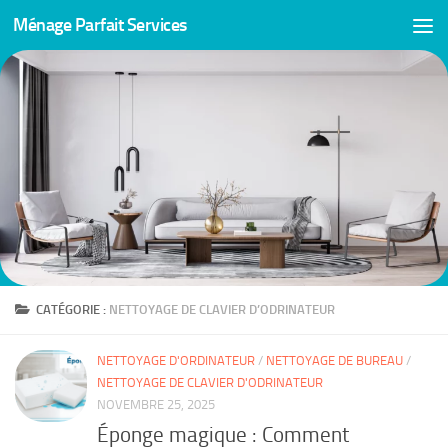
Ménage Parfait Services
Skip to content
CATÉGORIE :
NETTOYAGE DE CLAVIER D’ODRINATEUR
NETTOYAGE D'ORDINATEUR
/
NETTOYAGE DE BUREAU
/
NETTOYAGE DE CLAVIER D'ODRINATEUR
NOVEMBRE 25, 2025
Éponge magique : Comment