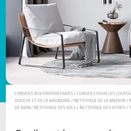
CONSEILS AUX PROPRIÉTAIRES
/
CONSEILS POUR LES LOCATA
DOUCHE ET DE LA BAIGNOIRE
/
NETTOYAGE DE LA MAISON
/
DE BAIN
/
NETTOYAGE DES SOLS
/
NETTOYAGE DES VITRES
/