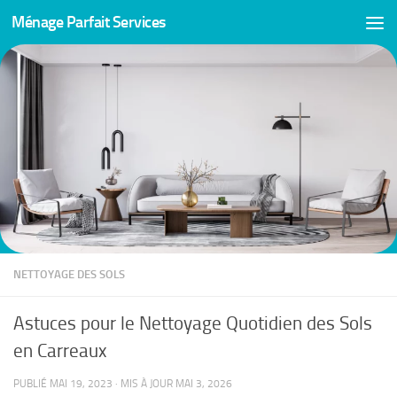
Ménage Parfait Services
Skip to content
NETTOYAGE DES SOLS
Astuces pour le Nettoyage Quotidien des Sols
en Carreaux
PUBLIÉ
MAI 19, 2023
· MIS À JOUR
MAI 3, 2026