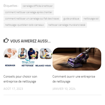
Étiquettes :
carrelage difficile à nettoyer
comment nettoyer carrelage après chantier
comment nettoyer un carrelage qui fait des traces
guide pratique
nettoyage sol
nettoyage-quotidien-sols-carreaux
nettoyer carrelage mural encrassé
VOUS AIMEREZ AUSSI...
Conseils pour choisir son
Comment ouvrir une entreprise
entreprise de nettoyage
de nettoyage
AOÛT 17, 2023
JANVIER 10, 2024