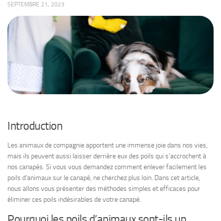
SEPTEMBRE 21, 2023
Introduction
Les animaux de compagnie apportent une immense joie dans nos vies,
mais ils peuvent aussi laisser derrière eux des poils qui s’accrochent à
nos canapés. Si vous vous demandez comment enlever facilement les
poils d’animaux sur le canapé, ne cherchez plus loin. Dans cet article,
nous allons vous présenter des méthodes simples et efficaces pour
éliminer ces poils indésirables de votre canapé.
Pourquoi les poils d’animaux sont-ils un