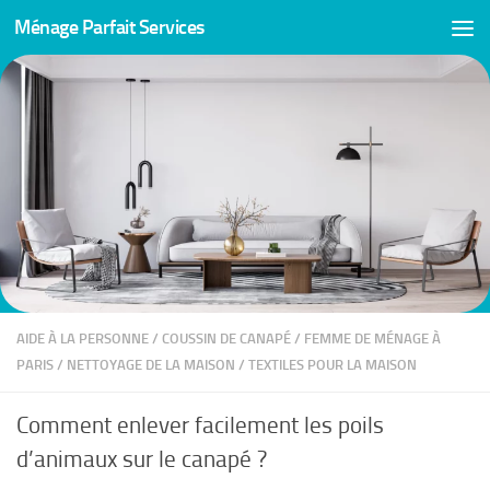
Ménage Parfait Services
Skip to content
AIDE À LA PERSONNE
/
COUSSIN DE CANAPÉ
/
FEMME DE MÉNAGE À
PARIS
/
NETTOYAGE DE LA MAISON
/
TEXTILES POUR LA MAISON
Comment enlever facilement les poils
d’animaux sur le canapé ?