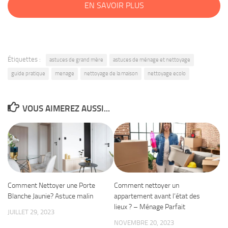
EN SAVOIR PLUS
Étiquettes :
astuces de grand mère
astuces de ménage et nettoyage
guide pratique
menage
nettoyage de la maison
nettoyage ecolo
VOUS AIMEREZ AUSSI...
Comment Nettoyer une Porte
Comment nettoyer un
Blanche Jaunie? Astuce malin
appartement avant l’état des
lieux ? – Ménage Parfait
JUILLET 29, 2023
NOVEMBRE 20, 2023