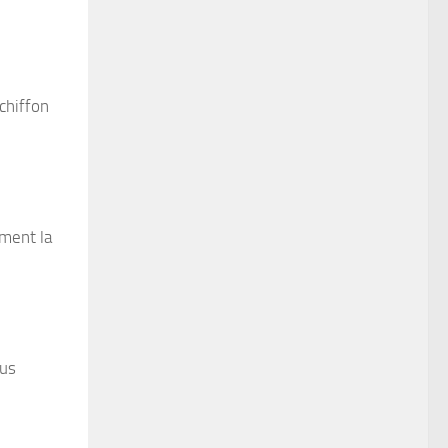
chiffon
ement la
dus