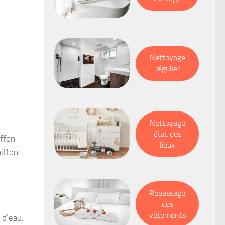
Nettoyage
régulier
Nettoyage
état des
iffon
lieux
iffon
Repassage
des
vêtements
 d’eau.