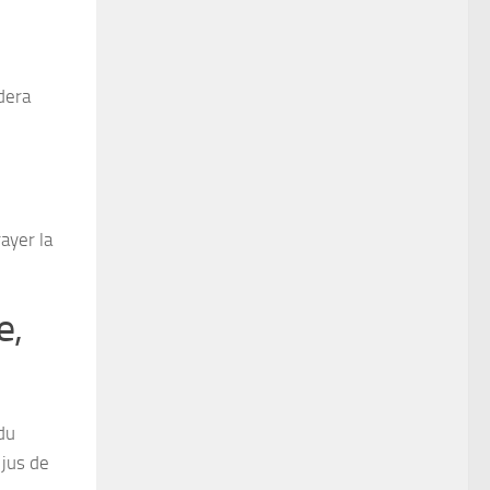
idera
ayer la
e,
du
 jus de