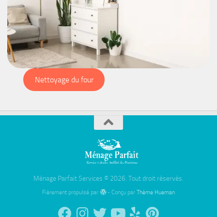
Nettoyage du four
Ménage Parfait Services © 2026. Tout droit réservés.
Fièrement propulsé par
- Conçu par
Thème Hueman