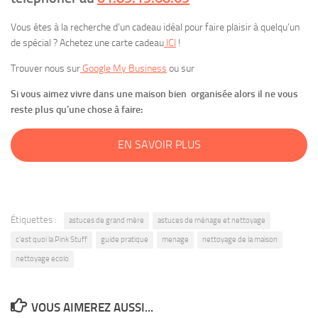
Vous êtes à la recherche d’un cadeau idéal pour faire plaisir à quelqu’un
de spécial ? Achetez une carte cadeau
ICI
!
Trouver nous sur
Google My Business
ou sur
Si vous aimez vivre dans une maison bien organisée alors il ne vous
reste plus qu’une chose à faire:
EN SAVOIR PLUS
Étiquettes :
astuces de grand mère
astuces de ménage et nettoyage
c'est quoi la Pink Stuff
guide pratique
menage
nettoyage de la maison
nettoyage ecolo
VOUS AIMEREZ AUSSI...