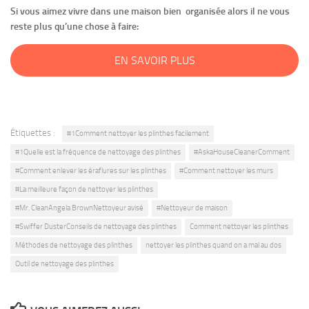
Si vous aimez vivre dans une maison bien organisée alors il ne vous
reste plus qu’une chose à faire:
EN SAVOIR PLUS
Étiquettes :
#1Comment nettoyer les plinthes facilement
#1Quelle est la fréquence de nettoyage des plinthes
#AskaHouseCleanerComment
#Comment enlever les éraflures sur les plinthes
#Comment nettoyer les murs
#La meilleure façon de nettoyer les plinthes
#Mr. CleanAngela BrownNettoyeur avisé
#Nettoyeur de maison
#Swiffer DusterConseils de nettoyage des plinthes
Comment nettoyer les plinthes
Méthodes de nettoyage des plinthes
nettoyer les plinthes quand on a mal au dos
Outil de nettoyage des plinthes