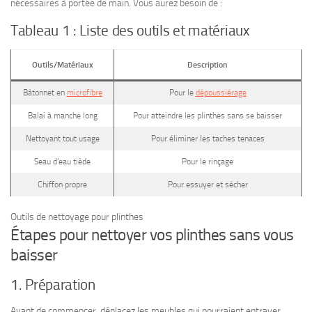
nécessaires à portée de main. Vous aurez besoin de :
Tableau 1 : Liste des outils et matériaux
Outils/Matériaux
Description
Bâtonnet en
microfibre
Pour le
dépoussiérage
Balai à manche long
Pour atteindre les plinthes sans se baisser
Nettoyant tout usage
Pour éliminer les taches tenaces
Seau d’eau tiède
Pour le rinçage
Chiffon propre
Pour essuyer et sécher
Outils de nettoyage pour plinthes
Étapes pour nettoyer vos plinthes sans vous
baisser
1. Préparation
Avant de commencer, déplacez les meubles qui pourraient entraver