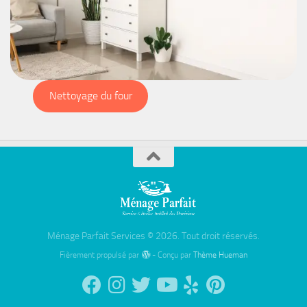
Nettoyage du four
Ménage Parfait Services © 2026. Tout droit réservés.
Fièrement propulsé par
- Conçu par
Thème Hueman