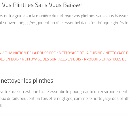
Vos Plinthes Sans Vous Baisser
s notre guide sur la manière de nettoyer vos plinthes sans vous baisser.
ent souvent négligées, jouent un rôle essentiel dans l’esthétique générale
N
/
ÉLIMINATION DE LA POUSSIÈRE
/
NETTOYAGE DE LA CUISINE
/
NETTOYAGE D
LS EN BOIS
/
NETTOYAGE DES SURFACES EN BOIS
/
PRODUITS ET ASTUCES DE
nettoyer les plinthes
e votre maison est une tâche essentielle pour garantir un environnement 
ux détails peuvent parfois être négligés, comme le nettoyage des plint
...