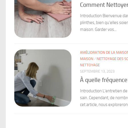
Comment Nettoyer 
Introduction Bienvenue dan
plinthes, bien qu’elles soi
maison. Garder vos...
AMÉLIORATION DE LA MAISO
MAISON
/
NETTOYAGE DES SO
NETTOYAGE
SEPTEMBRE 13, 2023
À quelle fréquence 
Introduction L’entretien d
sain. Cependant, de nombre
cet article, nous explorerons