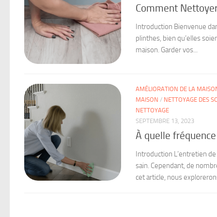
Comment Nettoyer 
Introduction Bienvenue dan
plinthes, bien qu’elles soi
maison. Garder vos...
AMÉLIORATION DE LA MAISO
MAISON
/
NETTOYAGE DES SO
NETTOYAGE
SEPTEMBRE 13, 2023
À quelle fréquence 
Introduction L’entretien d
sain. Cependant, de nombre
cet article, nous explorerons