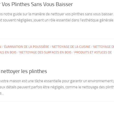
Vos Plinthes Sans Vous Baisser
s notre guide sur la manière de nettoyer vos plinthes sans vous baisser.
ent souvent négligées, jouent un rôle essentiel dans l’esthétique générale
N
/
ÉLIMINATION DE LA POUSSIÈRE
/
NETTOYAGE DE LA CUISINE
/
NETTOYAGE D
LS EN BOIS
/
NETTOYAGE DES SURFACES EN BOIS
/
PRODUITS ET ASTUCES DE
nettoyer les plinthes
e votre maison est une tâche essentielle pour garantir un environnement 
ux détails peuvent parfois être négligés, comme le nettoyage des plint
...