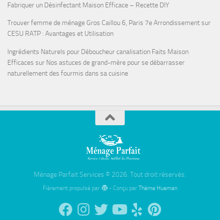
Fabriquer un Désinfectant Maison Efficace – Recette DIY
Trouver femme de ménage Gros Caillou 6, Paris 7e Arrondissement
sur
CESU RATP : Avantages et Utilisation
Ingrédients Naturels pour Déboucheur canalisation Faits Maison
Efficaces
sur
Nos astuces de grand-mère pour se débarrasser
naturellement des fourmis dans sa cuisine
Ménage Parfait Services © 2026. Tout droit réservés.
Fièrement propulsé par
- Conçu par
Thème Hueman