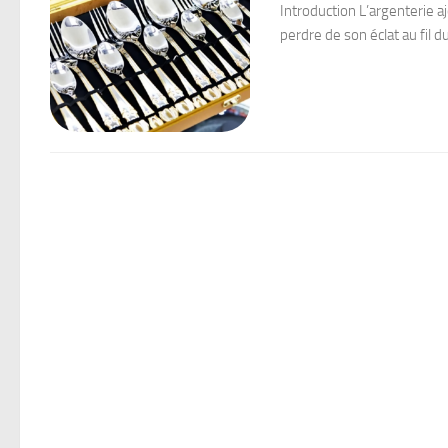
Introduction L’argenterie a
perdre de son éclat au fil 