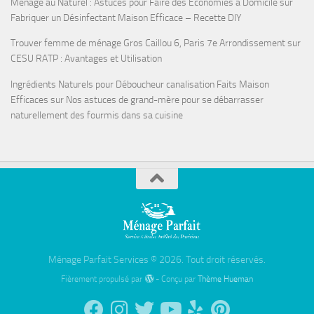
Ménage au Naturel : Astuces pour Faire des Économies à Domicile
sur
Fabriquer un Désinfectant Maison Efficace – Recette DIY
Trouver femme de ménage Gros Caillou 6, Paris 7e Arrondissement
sur
CESU RATP : Avantages et Utilisation
Ingrédients Naturels pour Déboucheur canalisation Faits Maison
Efficaces
sur
Nos astuces de grand-mère pour se débarrasser
naturellement des fourmis dans sa cuisine
Ménage Parfait Services © 2026. Tout droit réservés.
Fièrement propulsé par
- Conçu par
Thème Hueman