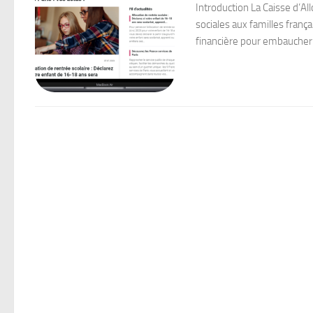
Introduction La Caisse d’Al
sociales aux familles frança
financière pour embaucher.