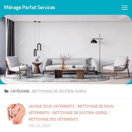
Ménage Parfait Services
Skip to content
CATÉGORIE :
NETTOYAGE DE SOUTIEN-GORGE
LAVAGE SOUS-VETEMENTS
/
NETTOYAGE DE SOUS-
VÊTEMENTS
/
NETTOYAGE DE SOUTIEN-GORGE
/
NETTOYAGE DES VÊTEMENTS
MAI 22, 2023