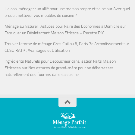
L'alcool ménager : un allié pour une maison propre et saine
sur
Avec quel
produit nettoyer vos meubles de cuisine ?
Ménage au Naturel : Astuces pour Faire des Économies à Domicile
sur
Fabriquer un Désinfectant Maison Efficace – Recette DIY
Trouver femme de ménage Gros Caillou 6, Paris 7e Arrondissement
sur
CESU RATP : Avantages et Utilisation
Ingrédients Naturels pour Déboucheur canalisation Faits Maison
Efficaces
sur
Nos astuces de grand-mère pour se débarrasser
naturellement des fourmis dans sa cuisine